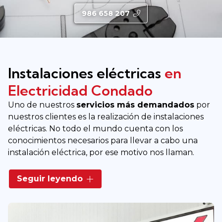
986 658 207
Instalaciones eléctricas
en
Electricidad Condado
Uno de nuestros
servicios más demandados
por
nuestros clientes es la realización de instalaciones
eléctricas. No todo el mundo cuenta con los
conocimientos necesarios para llevar a cabo una
instalación eléctrica, por ese motivo nos llaman.
Por otra parte, es un trabajo que requiere de
Seguir leyendo
muchos cuidados por los peligros que puede
suponer en una vivienda o nave industrial, por ello,
en Electricidad Condado contamos con
electricistas profesionales altamente